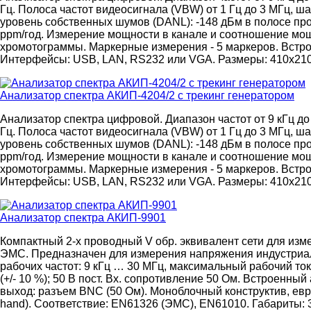
Гц. Полоса частот видеосигнала (VBW) от 1 Гц до 3 МГц, ш
уровень собственных шумов (DANL): -148 дБм в полосе проп
ppm/год. Измерение мощности в канале и соотношение мо
хромотограммы. Маркерные измерения - 5 маркеров. Встро
Интерфейсы: USB, LAN, RS232 или VGA. Размеры: 410x210x1
Анализатор спектра АКИП-4204/2 с трекинг генератором
Анализатор спектра цифровой. Диапазон частот от 9 кГц д
Гц. Полоса частот видеосигнала (VBW) от 1 Гц до 3 МГц, ш
уровень собственных шумов (DANL): -148 дБм в полосе проп
ppm/год. Измерение мощности в канале и соотношение мо
хромотограммы. Маркерные измерения - 5 маркеров. Встро
Интерфейсы: USB, LAN, RS232 или VGA. Размеры: 410x210x
Анализатор спектра АКИП-9901
Компактный 2-х проводный V обр. эквивалент сети для изм
ЭМС. Предназначен для измерения напряжения индустриа
рабочих частот: 9 кГц … 30 МГц, максимальный рабочий ток
(+/- 10 %); 50 В пост. Вх. сопротивление 50 Ом. Встроенный
выход: разъем BNC (50 Ом). Моноблочный конструктив, евро р
hand). Соответствие: EN61326 (ЭМС), EN61010. Габариты: 33