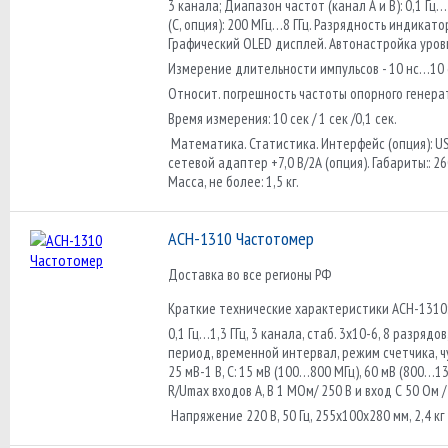
3 канала; Диапазон частот (канал А и B): 0,1 Гц…
(C, опция): 200 МГц…8 ГГц. Разрядность индикатор
Графический OLED дисплей. Автонастройка уровн
Измерение длительности импульсов - 10 нс…10 
Относит. погрешность частоты опорного генерат
Время измерения: 10 сек / 1 сек /0,1 сек.
Математика. Статистика. Интерфейс (опция): USB
сетевой адаптер +7,0 В/2А (опция). Габариты:: 2
Масса, не более: 1,5 кг.
АСН-1310 Частотомер
Доставка во все регионы РФ
Краткие технические характеристики АСН-1310
0,1 Гц…1,3 ГГц, 3 канала, стаб. 3х10-6, 8 разрядов
период, временной интервал, режим счетчика, чув
25 мВ-1 В, С: 15 мВ (100…800 МГц), 60 мВ (800…130
R/Umax входов А, В 1 МОм/ 250 В и вход С 50 Ом / 
Напряжение 220 В, 50 Гц, 255х100х280 мм, 2,4 кг