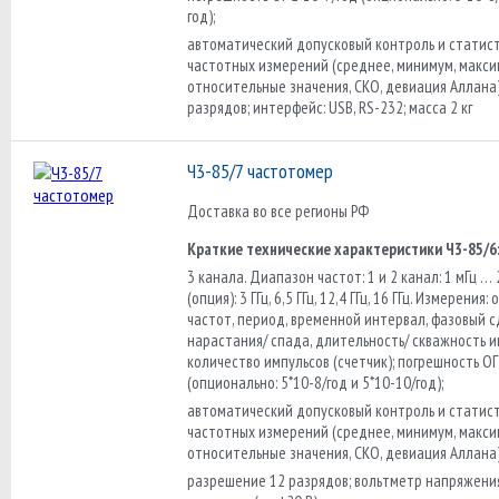
год);
автоматический допусковый контроль и статис
частотных измерений (среднее, минимум, макси
относительные значения, СКО, девиация Аллана
разрядов; интерфейс: USB, RS-232; масса 2 кг
Ч3-85/7 частотомер
Доставка во все регионы РФ
Краткие технические характеристики Ч3-85/6
3 канала. Диапазон частот: 1 и 2 канал: 1 мГц … 
(опция): 3 ГГц, 6,5 ГГц, 12,4 ГГц, 16 ГГц. Измерения
частот, период, временной интервал, фазовый с
нарастания/ спада, длительность/ скважность и
количество импульсов (счетчик); погрешность ОГ
(опционально: 5*10-8/год и 5*10-10/год);
автоматический допусковый контроль и статис
частотных измерений (среднее, минимум, макси
относительные значения, СКО, девиация Аллана)
разрешение 12 разрядов; вольтметр напряжени