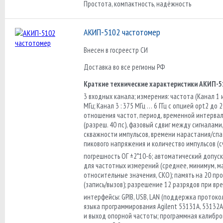
Простота, компактность, надёжность
АКИП-5102 частотомер
Внесен в госреестр СИ
Доставка во все регионы РФ
Краткие технические характеристики АКИП-5
3 входных канала; измерения: частота (Канал 1 и
МГц; Канал 3 : 375 МГц … 6 ГГц с опцией opt2 до 20
отношения частот, период, временной интервал 
(разреш. 40 пс), фазовый сдвиг между сигналами
скважности импульсов, времени нарастания/спа
пикового напряжения и количество импульсов (с
погрешность ОГ ±2*10-6; автоматический допус
для частотных измерений (среднее, минимум, м
относительные значения, СКО); память на 20 пр
(запись/вызов); разрешение 12 разрядов при вре
интерфейсы: GPIB, USB, LAN (поддержка протокол
языка программирования Agilent 53131А, 53132А
и выход опорной частоты; программная калибро