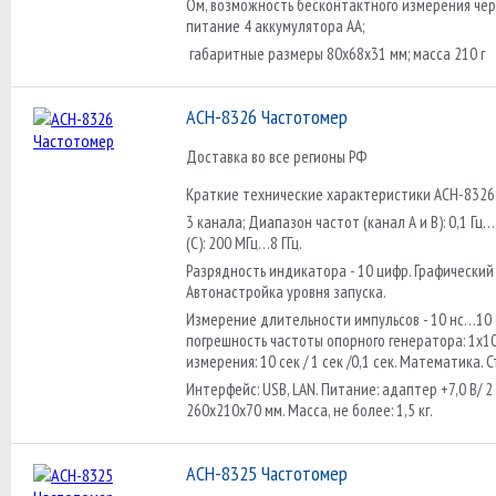
Ом, возможность бесконтактного измерения чер
питание 4 аккумулятора АА;
габаритные размеры 80х68х31 мм; масса 210 г
АСН-8326 Частотомер
Доставка во все регионы РФ
Краткие технические характеристики АСН-8326
3 канала; Диапазон частот (канал А и B): 0,1 Гц…
(C): 200 МГц…8 ГГц.
Разрядность индикатора - 10 цифр. Графический
Автонастройка уровня запуска.
Измерение длительности импульсов - 10 нс…10 с
погрешность частоты опорного генератора: 1x10
измерения: 10 сек / 1 сек /0,1 сек. Математика. 
Интерфейс: USB, LAN. Питание: адаптер +7,0 В/ 2 
260х210х70 мм. Масса, не более: 1,5 кг.
АСН-8325 Частотомер