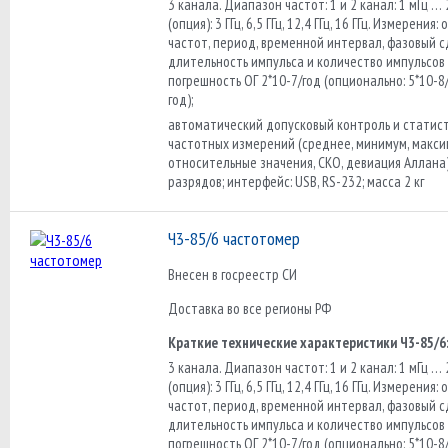
3 канала. Диапазон частот: 1 и 2 канал: 1 мГц … 
(опция): 3 ГГц, 6,5 ГГц, 12,4 ГГц, 16 ГГц. Измерения
частот, период, временной интервал, фазовый сд
длительность импульса и количество импульсов 
погрешность ОГ 2*10-7/год (опционально: 5*10-8/
год);
автоматический допусковый контроль и статис
частотных измерений (среднее, минимум, макси
относительные значения, СКО, девиация Аллана
разрядов; интерфейс: USB, RS-232; масса 2 кг
Ч3-85/6 частотомер
Внесен в госреестр СИ
Доставка во все регионы РФ
Краткие технические характеристики Ч3-85/6
3 канала. Диапазон частот: 1 и 2 канал: 1 мГц … 
(опция): 3 ГГц, 6,5 ГГц, 12,4 ГГц, 16 ГГц. Измерения
частот, период, временной интервал, фазовый сд
длительность импульса и количество импульсов 
погрешность ОГ 2*10-7/год (опционально: 5*10-8/