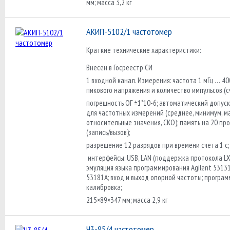
мм; масса 3,2 кг
АКИП-5102/1 частотомер
Краткие технические характеристики:
Внесен в Госреестр СИ
1 входной канал. Измерения: частота 1 мГц … 40
пикового напряжения и количество импульсов (с
погрешность ОГ ±1*10-6; автоматический допус
для частотных измерений (среднее, минимум, м
относительные значения, СКО); память на 20 пр
(запись/вызов);
разрешение 12 разрядов при времени счета 1 с;
интерфейсы: USB, LAN (поддержка протокола LXI)
эмуляция языка программирования Agilent 53131
53181А; вход и выход опорной частоты; програ
калибровка;
215×89×347 мм; масса 2,9 кг
Ч3-85/4 частотомер