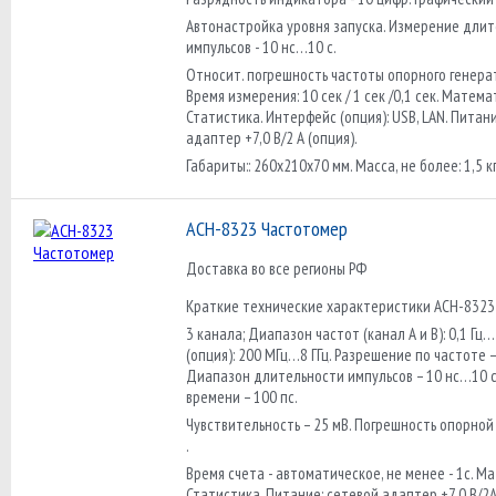
Автонастройка уровня запуска. Измерение дли
импульсов - 10 нс…10 с.
Относит. погрешность частоты опорного генерат
Время измерения: 10 сек / 1 сек /0,1 сек. Матема
Статистика. Интерфейс (опция): USB, LAN. Питан
адаптер +7,0 В/2 А (опция).
Габариты:: 260х210х70 мм. Масса, не более: 1,5 кг
АСН-8323 Частотомер
Доставка во все регионы РФ
Краткие технические характеристики АСН-8323 
3 канала; Диапазон частот (канал А и B): 0,1 Гц…
(опция): 200 МГц…8 ГГц. Разрешение по частоте –
Диапазон длительности импульсов – 10 нс…10 с
времени – 100 пс.
Чувствительность – 25 мВ. Погрешность опорной
.
Время счета - автоматическое, не менее - 1с. М
Статистика. Питание: сетевой адаптер +7,0 В/2А