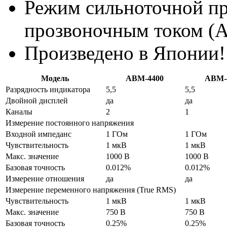
Режим сильноточной п
прозвоночным током (
Произведено в Японии!
Модель
АВМ-4400
АВМ-
Разрядность индикатора
5,5
5,5
Двойной дисплей
да
да
Каналы
2
1
Измерение постоянного напряжения
Входной импеданс
1 ГОм
1 ГОм
Чувствительность
1 мкВ
1 мкВ
Макс. значение
1000 В
1000 В
Базовая точность
0.012%
0.012%
Измерение отношения
да
да
Измерение переменного напряжения (True RMS)
Чувствительность
1 мкВ
1 мкВ
Макс. значение
750 В
750 В
Базовая точность
0.25%
0.25%