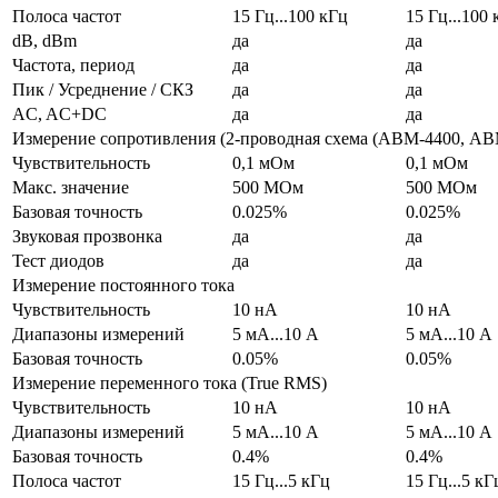
Полоса частот
15 Гц...100 кГц
15 Гц...100
dB, dBm
да
да
Частота, период
да
да
Пик / Усреднение / СКЗ
да
да
AC, AC+DC
да
да
Измерение сопротивления (2-проводная схема (АВМ-4400, АВ
Чувствительность
0,1 мОм
0,1 мОм
Макс. значение
500 МОм
500 МОм
Базовая точность
0.025%
0.025%
Звуковая прозвонка
да
да
Тест диодов
да
да
Измерение постоянного тока
Чувствительность
10 нА
10 нА
Диапазоны измерений
5 мА...10 А
5 мА...10 А
Базовая точность
0.05%
0.05%
Измерение переменного тока (True RMS)
Чувствительность
10 нА
10 нА
Диапазоны измерений
5 мА...10 А
5 мА...10 А
Базовая точность
0.4%
0.4%
Полоса частот
15 Гц...5 кГц
15 Гц...5 кГ